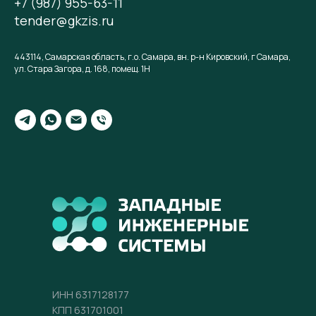
+7 (987) 955-63-11
tender@gkzis.ru
443114, Самарская область, г.о. Самара, вн. р-н Кировский, г Самара,
ул. Стара Загора, д. 168, помещ. 1Н
ИНН 6317128177
КПП 631701001