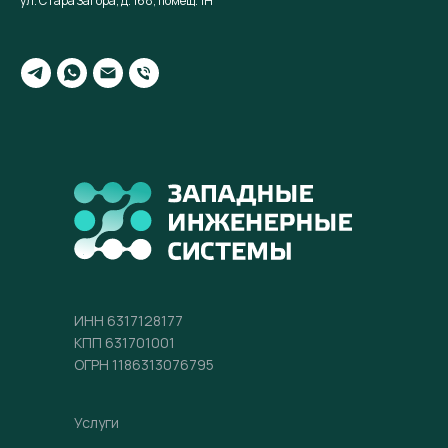
ул. Стара Загора, д. 168, помещ. 1Н
ИНН 6317128177
КПП 631701001
ОГРН 1186313076795
Услуги